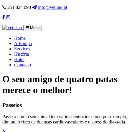
251 824 098
info@vetlino.pt
Facebook
Instagram
Menu
Home
A Equipa
Serviços
História
Hotel
Contacto
O seu amigo de quatro patas
merece o melhor!
Passeios
Passear com o seu animal tem vários benefícios como por exemplo,
diminui o risco de doenças cardiovasculares e o stress do dia-a-dia.
Read