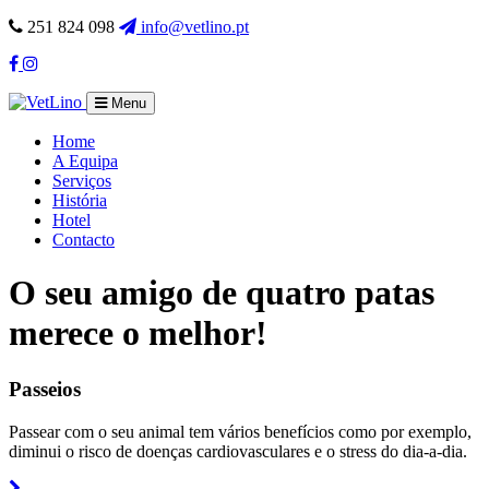
251 824 098
info@vetlino.pt
Facebook
Instagram
Menu
Home
A Equipa
Serviços
História
Hotel
Contacto
O seu amigo de quatro patas
merece o melhor!
Passeios
Passear com o seu animal tem vários benefícios como por exemplo,
diminui o risco de doenças cardiovasculares e o stress do dia-a-dia.
Read