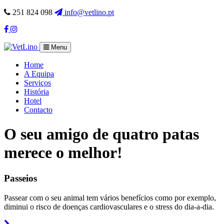
251 824 098
info@vetlino.pt
Facebook
Instagram
Menu
Home
A Equipa
Serviços
História
Hotel
Contacto
O seu amigo de quatro patas
merece o melhor!
Passeios
Passear com o seu animal tem vários benefícios como por exemplo,
diminui o risco de doenças cardiovasculares e o stress do dia-a-dia.
Read